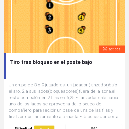
Tácticos
Tiro tras bloqueo en el poste bajo
Un grupo de 8 o 9 jugadores; un jugador (lanzador)bajo
el aro, 2 a sus lados(bloqueadores)fuera de la zona,el
resto con balón en 2 filas en 6,25.El lanzador sale hacia
uno de los lados se aprovecha del bloqueo del
compañero para recibir un pase de una de las filas y
finalizar con lanzamiento a canasta.El bloqueador corta
la zona horizontalmente y se aprovecha del bloqueo del
Ver
Dificultad
Media