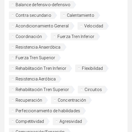
Balance defensivo-defensivo
Contra secundario
Calentamiento
Acondicionamiento General
Velocidad
Coordinación
Fuerza Tren Inferior
Resistencia Anaeróbica
Fuerza Tren Superior
Rehabilitación Tren Inferior
Flexibilidad
Resistencia Aeróbica
Rehabilitación Tren Superior
Circuitos
Recuperación
Concentración
Perfeccionamiento de habilidades
Competitividad
Agresividad
Comunicación/Expresión