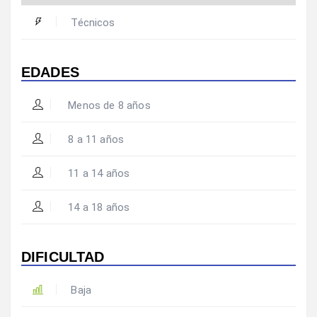
Técnicos
EDADES
Menos de 8 años
8 a 11 años
11 a 14 años
14 a 18 años
DIFICULTAD
Baja