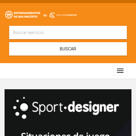
BUSCAR
Toggle
navigat