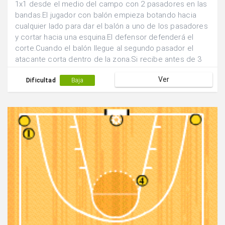
1x1 desde el medio del campo con 2 pasadores en las
bandas.El jugador con balón empieza botando hacia
cualquier lado para dar el balón a uno de los pasadores
y cortar hacia una esquina.El defensor defenderá el
corte.Cuando el balón llegue al segundo pasador el
atacante corta dentro de la zona.Si recibe antes de 3
segundos juega un 1x1.
Ver
Dificultad
Baja