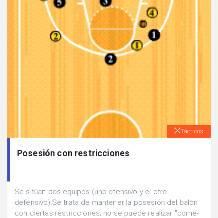
Tácticos
Posesión con restricciones
Se sitúan dos equipos (uno ofensivo y el otro
defensivo).Se trata de mantener la posesión del balón
con ciertas restricciones; no se puede realizar "come-