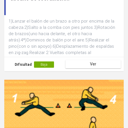
1)Lanzar el balón de un brazo a otro por encima de la
cabeza.2)Salto a la comba con pies juntos.3)Rotación
de brazos(uno hacia delante, el otro hacia
atrás).4ª)Dominios de balón por el aire.5)Realizar el
pino(con o sin apoyo).6)Desplazamiento de espaldas
en zig-zag.Realizar 2 Vueltas completas al
circuito:1ª)45” de acción 15” de recuperación.2ª)40” de
Ver
acción 20” de recuperación.
Dificultad
Baja