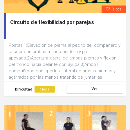
Físicos
Circuito de flexibilidad por parejas
Postas;1)Elevación de pierna al pecho del compañero y
buscar con ambas manos puntera y pie
apoyado.2)Apertura lateral de ambas piernas y flexión
del tronco hacia delante con ayuda.3)Ambos
compañeros con apertura lateral de ambas piernas y
agarrados por las manos tratando de juntar las
pelvis.4)Tumbado boca abajo elevación de una pierna
Ver
hacia atrás.5)Tumbado boca abajo elevación de
Dificultad
Media
tronco.6)Tumbado boca arriba llevar ambas piernas
hacia el tronco.