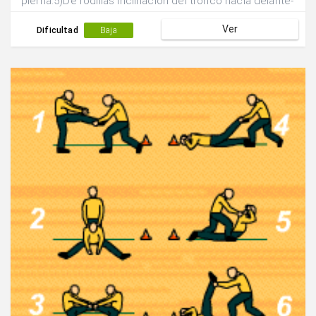
pierna.5)De rodillas inclinación del tronco hacia delante-
atrás.6)Posición del salto de valla buscando las
Ver
punteras. Realizar 2 vueltas completas al circuito:1)15”
Dificultad
Baja
de acción.2)20” de acción.Recuperación andando entre
posta y posta.