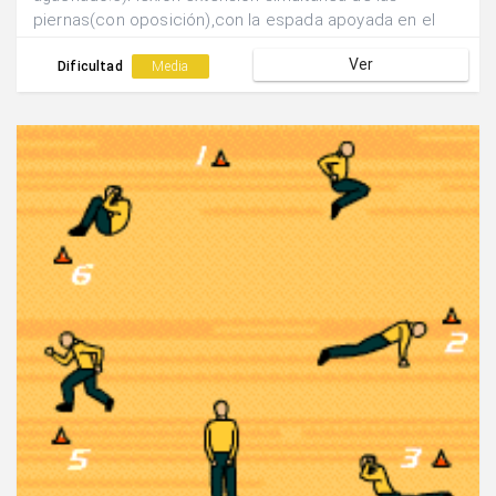
piernas(con oposición),con la espada apoyada en el
suelo.6)Resistencia a la carrera con agarre por la
Ver
cintura.Realizar 2 Vueltas completas al circuito:1ª)30”
Dificultad
Media
de acción 30” de recuperación.2ª)20” de acción 40” de
recuperación.