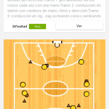
sentido del recorrido.Tramo 1: giro alrededor de los
conos cada vez con una mano.Tramo 2: conducción en
slalom con cambios de mano, ritmo y dirección.Tramo
3: conducción en zig - zag sorteando conos cambiando
de mano.Tramo 4: manejo del balón botándolo por
Ver
debajo de las piernas, por la espalda....
Dificultad
Baja