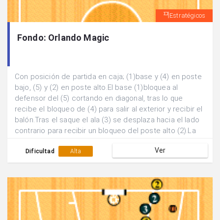
Estratégicos
Fondo: Orlando Magic
Con posición de partida en caja; (1)base y (4) en poste
bajo, (5) y (2) en poste alto.El base (1)bloquea al
defensor del (5) cortando en diagonal, tras lo que
recibe el bloqueo de (4) para salir al exterior y recibir el
balón.Tras el saque el ala (3) se desplaza hacia el lado
contrario para recibir un bloqueo del poste alto (2).La
acción se finaliza con un pick and roll del (4) al (1) y dos
Ver
posibilidades; a) Finalización del (1) en tiro. b) Pase al
Dificultad
Alta
(3) y finalización de éste.