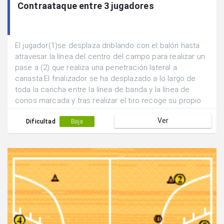
Contraataque entre 3 jugadores
El jugador(1)se desplaza driblando con el balón hasta
atravesar la línea del centro del campo para realizar un
pase a (2) que realiza una penetración lateral a
canasta.El finalizador se ha desplazado a lo largo de
toda la cancha entre la línea de banda y la línea de
conos marcada y tras realizar el tiro recoge su propio
rebote para iniciar la acción siguiente.(2) pasa a (3) que
Ver
a acompañado la jugada para que realice las veces de
Dificultad
Baja
pasador mientras que (1) realiza la función de
finalizador.