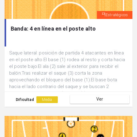
Estratégicos
Banda: 4 en línea en el poste alto
Saque lateral: posición de partida 4 atacantes en línea
en el poste alto.El base (1) rodea al resto y corta hacia
el poste bajo.El ala (2) sale al exterior para recibir el
balón.Tras realizar el saque (3) corta la zona
aprovechando el bloqueo del base (1).El base bota
hacia el lado contrario del saque y se buscan 2
posibles finalizaciones: a)pase al (1) que tras bloquear
Ver
sale y aprovecha el doble bloqueo de (4) y (5). b)pase
Dificultad
Media
interior a (3) a la salida del bloqueo de (2).