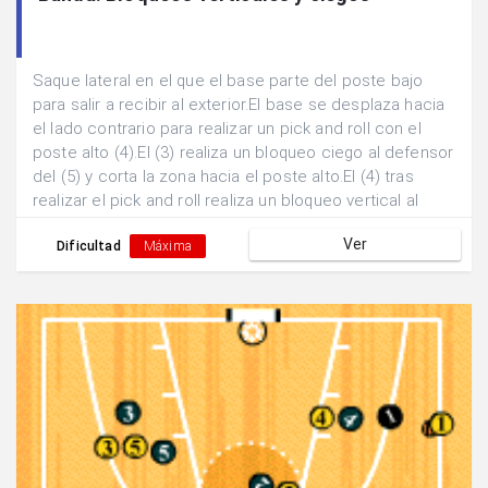
Saque lateral en el que el base parte del poste bajo
para salir a recibir al exterior.El base se desplaza hacia
el lado contrario para realizar un pick and roll con el
poste alto (4).El (3) realiza un bloqueo ciego al defensor
del (5) y corta la zona hacia el poste alto.El (4) tras
realizar el pick and roll realiza un bloqueo vertical al
defensor del (3).Se buscan dos posibles finalizaciones:
Ver
a)Pase y finalización exterior por parte del (3). b)Pase
Dificultad
Máxima
interior y finalización 1x1 del (5).