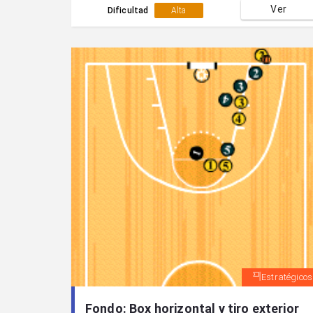
Ver
(4).Tras recibir el balón del sacador éste
Dificultad
Alta
jugador (3) finaliza con tiro exterior.
Estratégicos
Fondo: Box horizontal y tiro exterior