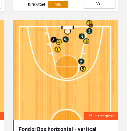
Ver
(2).La acción se finaliza con un pick and roll del
Dificultad
Alta
(4) al (1) y dos posibilidades; a) Finalización del
(1) en tiro. b) Pase al (3) y finalización de éste.
Estratégicos
Fondo: Box horizontal - vertical