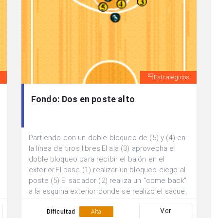
Estratégicos
Fondo: Dos en poste alto
Partiendo con un doble bloqueo de (5) y (4) en
la línea de tiros libres.El ala (3) aprovecha el
doble bloqueo para recibir el balón en el
exterior.El base (1) realizar un bloqueo ciego al
poste (5).El sacador (2) realiza un "come back"
a la esquina exterior donde se realizó el saque,
aprovechando el bloqueo de (4).Se intenta
Ver
finalizar mediante pase y lanzamiento exterior
Dificultad
Alta