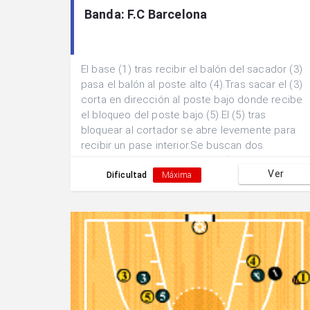
Banda: F.C Barcelona
El base (1) tras recibir el balón del sacador (3)
pasa el balón al poste alto (4).Tras sacar el (3)
corta en dirección al poste bajo donde recibe
el bloqueo del poste bajo (5).El (5) tras
bloquear al cortador se abre levemente para
recibir un pase interior.Se buscan dos
posibilidades de finalización; a)Acción 1x1 del
Ver
poste bajo (5). b) Doblar el pase hacia la
Dificultad
Máxima
posición exterior del base (1) escapando de la
marca.