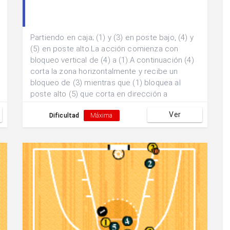
Partiendo en caja; (1) y (3) en poste bajo, (4) y
(5) en poste alto.La acción comienza con
bloqueo vertical de (4) a (1).A continuación (4)
corta la zona horizontalmente y recibe un
bloqueo de (3) mientras que (1) bloquea al
poste alto (5) que corta en dirección a
canasta.El saque se realiza sobre (4) quién
Ver
combina con el base (1) a la espera de que (2)
Dificultad
Máxima
llegue al exterior tras bloqueo de (5) para
lanzamiento exterior.