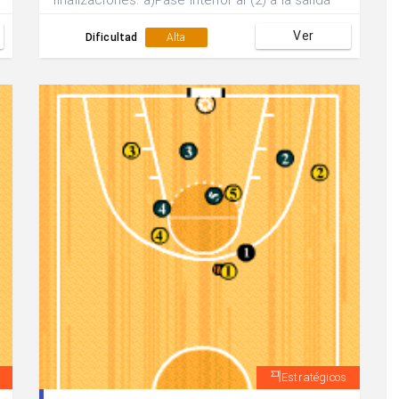
finalizaciones: a)Pase interior al (2) a la salida
de los bloqueos. b)Pase exterior a (3) quien
Ver
tras recibir el bloqueo de (5) sale al poste alto
Dificultad
Alta
a buscar un posible lanzamiento.
Estratégicos