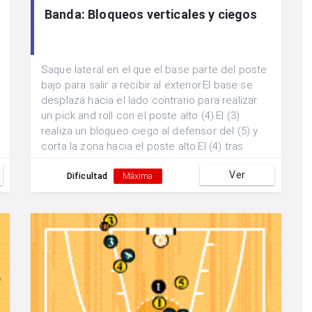
Banda: Bloqueos verticales y ciegos
Saque lateral en el que el base parte del poste
bajo para salir a recibir al exterior.El base se
desplaza hacia el lado contrario para realizar
un pick and roll con el poste alto (4).El (3)
realiza un bloqueo ciego al defensor del (5) y
corta la zona hacia el poste alto.El (4) tras
realizar el pick and roll realiza un bloqueo
Ver
vertical al defensor del (3).Se buscan dos
Dificultad
Máxima
posibles finalizaciones: a)Pase y finalización
exterior por parte del (3). b)Pase interior y
finalización 1x1 del (5).