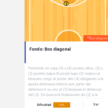
Estratégicos
Fondo: Box diagonal
Partiendo en caja; (3) y (4) postes altos, (5) y
(2) postes bajos.El poste bajo (2) realiza un
bloqueo ciego al poste alto (4) obligando a la
ayuda defensiva interior por parte del
defensor.A su vez el (5) bloquea al defensor
del (2). Se busca la finalización de (2) a la
salida del bloqueo hacia el poste bajo, si no es
Ver
posible el sacador se desplaza hasta el lado
Dificultad
Alta