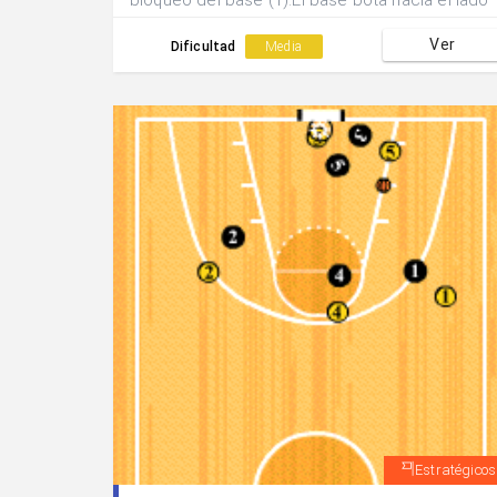
bloqueo del base (1).El base bota hacia el lado
contrario del saque y se buscan 2 posibles
Ver
finalizaciones: a)pase al (1) que tras bloquear
Dificultad
Media
sale y aprovecha el doble bloqueo de (4) y (5).
b)pase interior a (3) a la salida del bloqueo de
(2).
Estratégicos