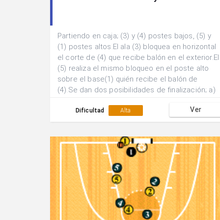
Partiendo en caja; (3) y (4) postes bajos, (5) y
(1) postes altos.El ala (3) bloquea en horizontal
el corte de (4) que recibe balón en el exterior.El
(5) realiza el mismo bloqueo en el poste alto
sobre el base(1) quién recibe el balón de
(4).Se dan dos posibilidades de finalización; a)
Pase al (2) que realiza un come back y recib e
Ver
los bloqueos de (3) y (4). b) Pase al 3 que
Dificultad
Alta
recibe el bloqueo de (5) para lanzamiento
extrior.