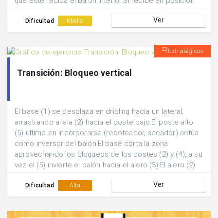
que este reciba el balón interior.Si recibe en posición
de ventaja intentará finalizar y si está en desventaja se
Ver
jugará un dentro-fuera para un tiro exterior.
Dificultad
Media
Estratégicos
Transición: Bloqueo vertical
El base (1) se desplaza en dribling hacia un lateral,
arrastrando al ala (2) hacia el poste bajo.El poste alto
(5) último en incorporarse (reboteador, sacador) actúa
como inversor del balón.El base corta la zona
aprovechando los bloqueos de los postes (2) y (4), a su
vez el (5) invierte el balón hacia el alero (3).El alero (2)
aprovecha el bloqueo vertical del (5) para salir a recibir
Ver
al exterior.El ala (2) puede finalizar con tiro exterior o
Dificultad
Alta
bien jugar un pase interio con el poste (5).