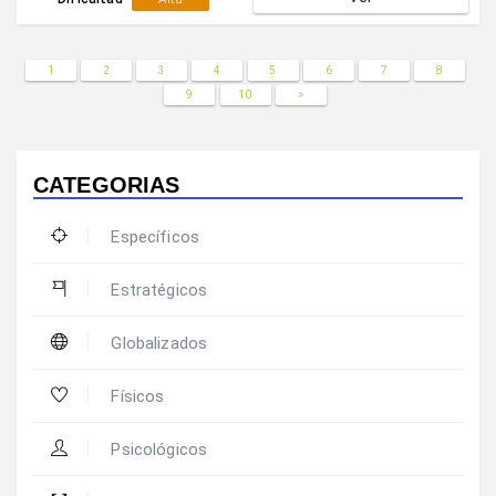
al exterior.El ala (2) puede finalizar con tiro exterior o
bien jugar un pase interio con el poste (5).
1
2
3
4
5
6
7
8
9
10
>
CATEGORIAS
Específicos
Estratégicos
Globalizados
Físicos
Psicológicos