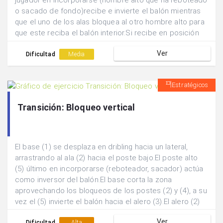
jugador en incorporarse (hombre alto que ha reboteado
o sacado de fondo)recibe e invierte el balón mientras
que el uno de los alas bloquea al otro hombre alto para
que este reciba el balón interior.Si recibe en posición
de ventaja intentará finalizar y si está en desventaja se
Ver
jugará un dentro-fuera para un tiro exterior.
Dificultad
Media
Estratégicos
Transición: Bloqueo vertical
El base (1) se desplaza en dribling hacia un lateral,
arrastrando al ala (2) hacia el poste bajo.El poste alto
(5) último en incorporarse (reboteador, sacador) actúa
como inversor del balón.El base corta la zona
aprovechando los bloqueos de los postes (2) y (4), a su
vez el (5) invierte el balón hacia el alero (3).El alero (2)
aprovecha el bloqueo vertical del (5) para salir a recibir
Ver
Dificultad
Alta