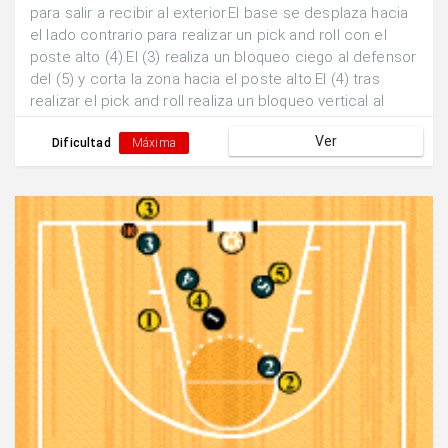
para salir a recibir al exterior.El base se desplaza hacia
el lado contrario para realizar un pick and roll con el
poste alto (4).El (3) realiza un bloqueo ciego al defensor
del (5) y corta la zona hacia el poste alto.El (4) tras
realizar el pick and roll realiza un bloqueo vertical al
defensor del (3).Se buscan dos posibles finalizaciones:
Ver
a)Pase y finalización exterior por parte del (3). b)Pase
Dificultad
Máxima
interior y finalización 1x1 del (5).