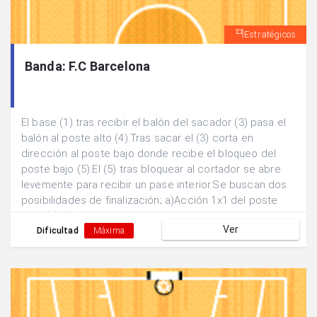
Estratégicos
Banda: F.C Barcelona
El base (1) tras recibir el balón del sacador (3) pasa el
balón al poste alto (4).Tras sacar el (3) corta en
dirección al poste bajo donde recibe el bloqueo del
poste bajo (5).El (5) tras bloquear al cortador se abre
levemente para recibir un pase interior.Se buscan dos
posibilidades de finalización; a)Acción 1x1 del poste
bajo (5). b) Doblar el pase hacia la posición exterior del
Ver
base (1) escapando de la marca.
Dificultad
Máxima