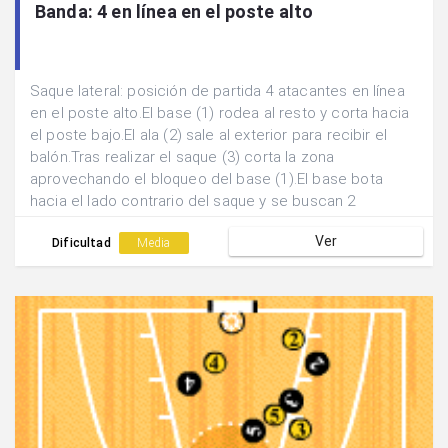
Banda: 4 en línea en el poste alto
Saque lateral: posición de partida 4 atacantes en línea
en el poste alto.El base (1) rodea al resto y corta hacia
el poste bajo.El ala (2) sale al exterior para recibir el
balón.Tras realizar el saque (3) corta la zona
aprovechando el bloqueo del base (1).El base bota
hacia el lado contrario del saque y se buscan 2
posibles finalizaciones: a)pase al (1) que tras bloquear
Ver
sale y aprovecha el doble bloqueo de (4) y (5). b)pase
Dificultad
Media
interior a (3) a la salida del bloqueo de (2).