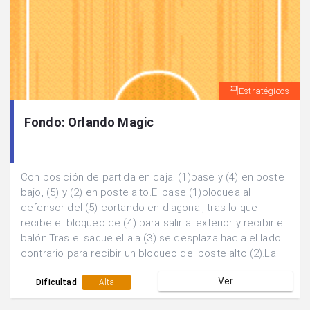
Estratégicos
Fondo: Orlando Magic
Con posición de partida en caja; (1)base y (4) en poste
bajo, (5) y (2) en poste alto.El base (1)bloquea al
defensor del (5) cortando en diagonal, tras lo que
recibe el bloqueo de (4) para salir al exterior y recibir el
balón.Tras el saque el ala (3) se desplaza hacia el lado
contrario para recibir un bloqueo del poste alto (2).La
acción se finaliza con un pick and roll del (4) al (1) y dos
Ver
posibilidades; a) Finalización del (1) en tiro. b) Pase al
Dificultad
Alta
(3) y finalización de éste.