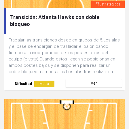
Estratégicos
Transición: Atlanta Hawks con doble
bloqueo
Trabajar las transiciones desde en grupos de 5.Los alas
y el base se encargan de trasladar el balón dando
tiempo a la incorporación de los postes bajos del
equipo (pivots).Cuando estos llegan se posicionan en
ambos postes bajos y se disponen para realizar un
doble bloqueo a ambos alas.Los alas tras realizar un
movimiento hacia fuera cambian el ritmo y la dirección
Ver
y aprovechan los dos bloqueos para salir cada un al
Dificultad
Media
lado contrario posibilitando recepción y tiro.