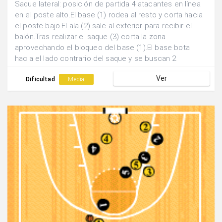
Saque lateral: posición de partida 4 atacantes en línea
en el poste alto.El base (1) rodea al resto y corta hacia
el poste bajo.El ala (2) sale al exterior para recibir el
balón.Tras realizar el saque (3) corta la zona
aprovechando el bloqueo del base (1).El base bota
hacia el lado contrario del saque y se buscan 2
posibles finalizaciones: a)pase al (1) que tras bloquear
Ver
sale y aprovecha el doble bloqueo de (4) y (5). b)pase
Dificultad
Media
interior a (3) a la salida del bloqueo de (2).