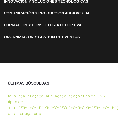
INNOVACIÓN Y SOLUCIONES TECNOLÓGICAS
COMUNICACIÓN Y PRODUCCIÓN AUDIOVISUAL
FORMACIÓN Y CONSULTORÍA DEPORTIVA
ORGANIZACIÓN Y GESTIÓN DE EVENTOS
ÚLTIMAS BÚSQUEDAS
tã£â£ã¢â£ã£â¢ã¢â£ã£â£ã¢â¢ã£â¢ã¢â¡ctica de 1 2 2
tipos de
rotaciã£â£ã¢â£ã£â¢ã¢â£ã£â£ã¢â¢ã£â¢ã¢â£ã£â£ã¢â£ã£â
defensa jugador sin