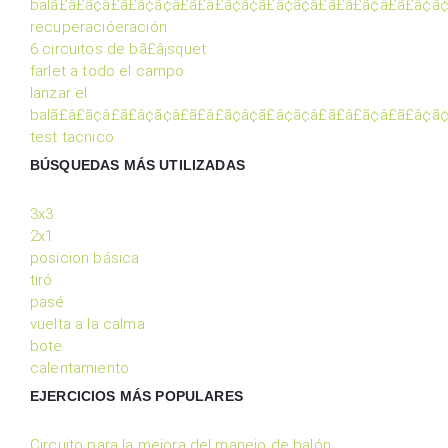
balã£â£ã¢â£ã£â¢ã¢â£ã£â£ã¢â¢ã£â¢ã¢â£ã£â£ã¢â£ã£â¢ã¢
recuperacióeración
6 circuitos de bã£â¡squet
farlet a todo el campo
lanzar el
balã£â£ã¢â£ã£â¢ã¢â£ã£â£ã¢â¢ã£â¢ã¢â£ã£â£ã¢â£ã£â¢ã¢
test tacnico
BÚSQUEDAS MÁS UTILIZADAS
3x3
2x1
posicion básica
tiró
pasé
vuelta a la calma
bote
calentamiento
EJERCICIOS MÁS POPULARES
Circuito para la mejora del manejo de balón