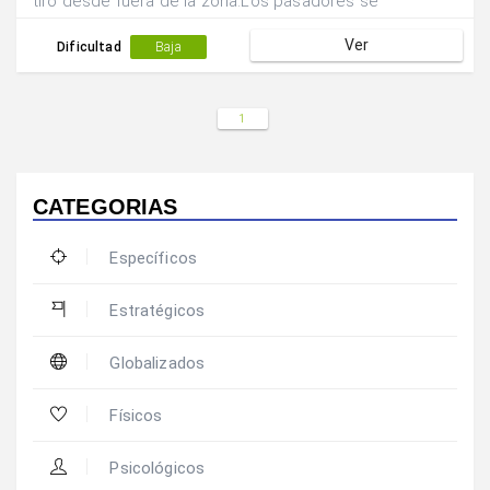
tiro desde fuera de la zona.Los pasadores se
desplazan rápidamente para realizar la pantalla.Los
Ver
tiradores rotan rápidamente hasta la posición de los
Dificultad
Baja
pasadores.
1
CATEGORIAS
Específicos
Estratégicos
Globalizados
Físicos
Psicológicos