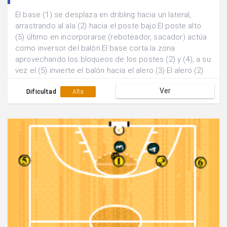
El base (1) se desplaza en dribling hacia un lateral,
arrastrando al ala (2) hacia el poste bajo.El poste alto
(5) último en incorporarse (reboteador, sacador) actúa
como inversor del balón.El base corta la zona
aprovechando los bloqueos de los postes (2) y (4), a su
vez el (5) invierte el balón hacia el alero (3).El alero (2)
aprovecha el bloqueo vertical del (5) para salir a recibir
Ver
al exterior.El ala (2) puede finalizar con tiro exterior o
Dificultad
Alta
bien jugar un pase interio con el poste (5).