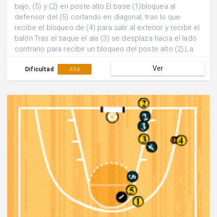
bajo, (5) y (2) en poste alto.El base (1)bloquea al
defensor del (5) cortando en diagonal, tras lo que
recibe el bloqueo de (4) para salir al exterior y recibir el
balón.Tras el saque el ala (3) se desplaza hacia el lado
contrario para recibir un bloqueo del poste alto (2).La
acción se finaliza con un pick and roll del (4) al (1) y dos
Ver
posibilidades; a) Finalización del (1) en tiro. b) Pase al
Dificultad
Alta
(3) y finalización de éste.