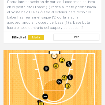
Saque lateral: posición de partida 4 atacantes en línea
en el poste alto.El base (1) rodea al resto y corta hacia
el poste bajo.El ala (2) sale al exterior para recibir el
balón.Tras realizar el saque (3) corta la zona
aprovechando el bloqueo del base (1).El base bota
hacia el lado contrario del saque y se buscan 2
posibles finalizaciones: a)pase al (1) que tras bloquear
Ver
sale y aprovecha el doble bloqueo de (4) y (5). b)pase
Dificultad
Media
interior a (3) a la salida del bloqueo de (2).