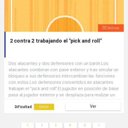
Tácticos
2 contra 2 trabajando el "pick and roll"
Dos atacantes y dos defensores con un balón.Los
atacantes combinan con pase exterior y tras simular un
bloqueo a sus defensores intercambian las funciones
con estos.Los defensores convertidos en atacantes
trabajan el "pick and roll".El jugador en posición de base
pasa al jugador exterior y se desplaza para realizar un
bloqueo al defensor de éste.El jugador exterior se vale
Ver
del bloqueo para finalizar con lanzamiento exterior o
Dificultad
Media
penetrar hacia la canasta.
1
2
3
4
5
>