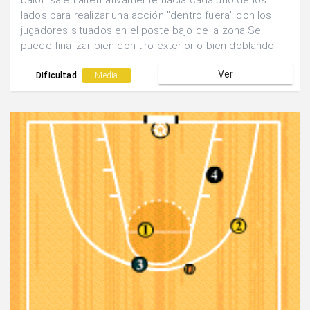
balón salen alternativamente hacia cada uno de los
lados para realizar una acción "dentro fuera" con los
jugadores situados en el poste bajo de la zona.Se
puede finalizar bien con tiro exterior o bien doblando
de nuevo el pase para finalizar con acción propia del
Ver
pivot.Los pivots rotan las posiciones cada vez que
Dificultad
Media
hacen una acción.A un tiempo determinado se cambian
las funciones (pivots por aleros).