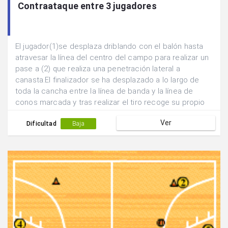
Contraataque entre 3 jugadores
El jugador(1)se desplaza driblando con el balón hasta
atravesar la línea del centro del campo para realizar un
pase a (2) que realiza una penetración lateral a
canasta.El finalizador se ha desplazado a lo largo de
toda la cancha entre la línea de banda y la línea de
conos marcada y tras realizar el tiro recoge su propio
rebote para iniciar la acción siguiente.(2) pasa a (3) que
Ver
a acompañado la jugada para que realice las veces de
Dificultad
Baja
pasador mientras que (1) realiza la función de
finalizador.