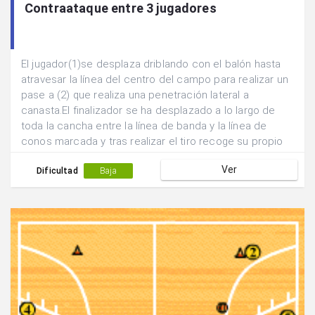
Contraataque entre 3 jugadores
El jugador(1)se desplaza driblando con el balón hasta
atravesar la línea del centro del campo para realizar un
pase a (2) que realiza una penetración lateral a
canasta.El finalizador se ha desplazado a lo largo de
toda la cancha entre la línea de banda y la línea de
conos marcada y tras realizar el tiro recoge su propio
rebote para iniciar la acción siguiente.(2) pasa a (3) que
Ver
a acompañado la jugada para que realice las veces de
Dificultad
Baja
pasador mientras que (1) realiza la función de
finalizador.