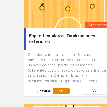
Específicos
Específico aleros: Finalizaciones
exteriores
Se divide la frontal de la zona 3 areas
diferentes.En cada una de ellas el alero recibirá
un pase de cada uno de los pasadores
(diferentes posiciones).El objetivo será finalizar
en canasta el máximo nº de acciones
posibles.Los pases llegan desde diferentes
alturas y direcciones por lo que será necesario
Ver
el desplazamiento y la orientación corporal
Dificultad
Alta
para finalizar con rapidez y eficacia.