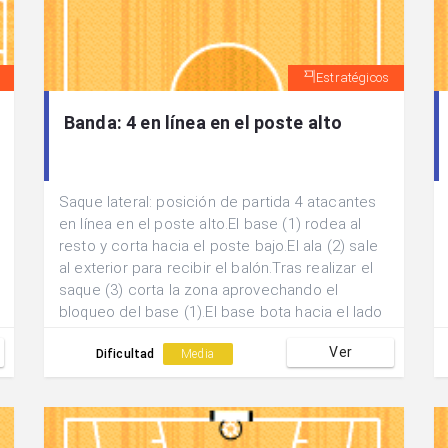
Estratégicos
Banda: 4 en línea en el poste alto
Saque lateral: posición de partida 4 atacantes
en línea en el poste alto.El base (1) rodea al
resto y corta hacia el poste bajo.El ala (2) sale
al exterior para recibir el balón.Tras realizar el
saque (3) corta la zona aprovechando el
bloqueo del base (1).El base bota hacia el lado
contrario del saque y se buscan 2 posibles
Ver
finalizaciones: a)pase al (1) que tras bloquear
Dificultad
Media
sale y aprovecha el doble bloqueo de (4) y (5).
b)pase interior a (3) a la salida del bloqueo de
(2).