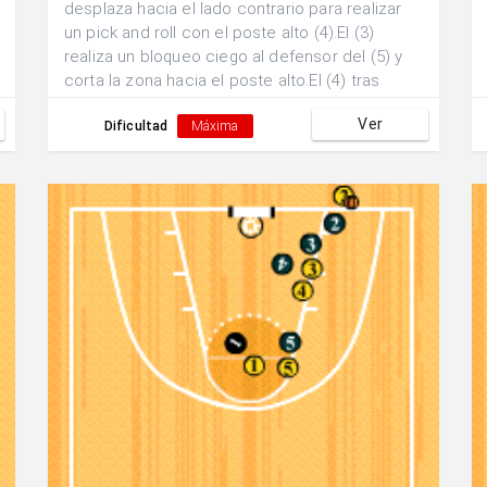
desplaza hacia el lado contrario para realizar
un pick and roll con el poste alto (4).El (3)
realiza un bloqueo ciego al defensor del (5) y
corta la zona hacia el poste alto.El (4) tras
realizar el pick and roll realiza un bloqueo
Ver
vertical al defensor del (3).Se buscan dos
Dificultad
Máxima
posibles finalizaciones: a)Pase y finalización
exterior por parte del (3). b)Pase interior y
finalización 1x1 del (5).