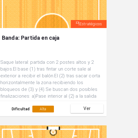
Estratégicos
Banda: Partida en caja
Saque lateral: partida con 2 postes altos y 2
bajos.El base (1) tras fintar un corte sale al
exterior a recibir el balón.El (2) tras sacar corta
horizontalmente la zona recibiendo los
bloqueos de (3) y (4).Se buscan dos posibles
finalizaciones: a)Pase interior al (2) a la salida
de los bloqueos. b)Pase exterior a (3) quien
Ver
tras recibir el bloqueo de (5) sale al poste alto
Dificultad
Alta
a buscar un posible lanzamiento.