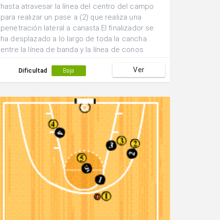
hasta atravesar la línea del centro del campo
para realizar un pase a (2) que realiza una
penetración lateral a canasta.El finalizador se
ha desplazado a lo largo de toda la cancha
entre la línea de banda y la línea de conos
marcada y tras realizar el tiro recoge su propio
Ver
rebote para iniciar la acción siguiente.(2) pasa
Dificultad
Baja
a (3) que a acompañado la jugada para que
realice las veces de pasador mientras que (1)
realiza la función de finalizador.