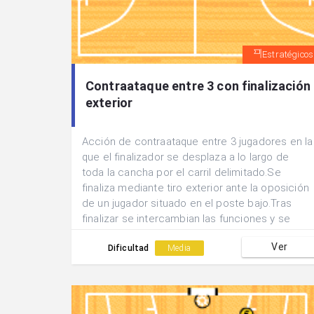
Estratégicos
Contraataque entre 3 con finalización
exterior
Acción de contraataque entre 3 jugadores en la
que el finalizador se desplaza a lo largo de
toda la cancha por el carril delimitado.Se
finaliza mediante tiro exterior ante la oposición
de un jugador situado en el poste bajo.Tras
finalizar se intercambian las funciones y se
realiza el contraataque hacia la otra canasta.El
Ver
finalizador pasa a realizar la acción de
Dificultad
Media
oposición y el pasador se convierte en
finalizador.