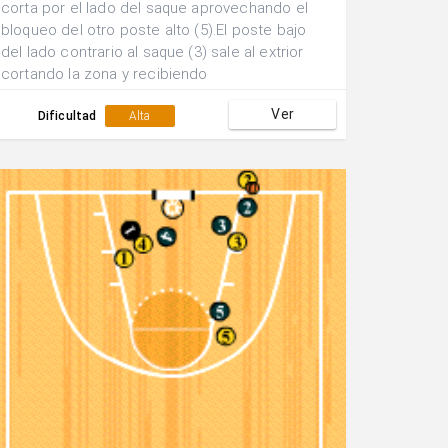
corta por el lado del saque aprovechando el
bloqueo del otro poste alto (5).El poste bajo
del lado contrario al saque (3) sale al extrior
cortando la zona y recibiendo
consecutivamente los bloqueos de (5) y de
Ver
(4).Tras recibir el balón del sacador éste
Dificultad
Alta
jugador (3) finaliza con tiro exterior.