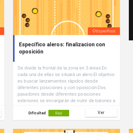
Específicos
Específico aleros: finalizacion con
oposición
Se divide la frontal de la zona en 3 áreas.En
cada una de ellas se situará un alero.El objetivo
es buscar lanzamientos rápidos desde
diferentes posiciones y con oposición.Dos
pasadores desde diferentes posiciones
exteriores se encargarán de nutrir de balones a
los atacantes que no podrán salir de sus zonas
Ver
de lanzamiento.Un defensor podrá
Dificultad
Baja
desplazarse líbremente para abortar la acción
ofensiva.Los atacantes tienen posibilidad de