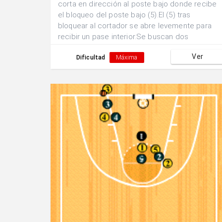
corta en dirección al poste bajo donde recibe
el bloqueo del poste bajo (5).El (5) tras
bloquear al cortador se abre levemente para
recibir un pase interior.Se buscan dos
posibilidades de finalización; a)Acción 1x1 del
Ver
poste bajo (5). b) Doblar el pase hacia la
Dificultad
Máxima
posición exterior del base (1) escapando de la
marca.