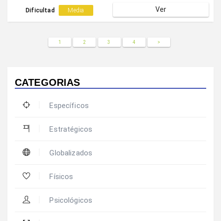
costa que el la acción finalice en canasta.
Ver
Dificultad
Media
1
2
3
4
>
CATEGORIAS
Específicos
Estratégicos
Globalizados
Físicos
Psicológicos