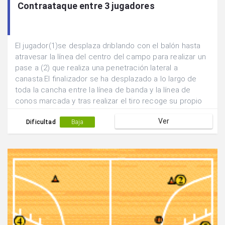
Contraataque entre 3 jugadores
El jugador(1)se desplaza driblando con el balón hasta
atravesar la línea del centro del campo para realizar un
pase a (2) que realiza una penetración lateral a
canasta.El finalizador se ha desplazado a lo largo de
toda la cancha entre la línea de banda y la línea de
conos marcada y tras realizar el tiro recoge su propio
rebote para iniciar la acción siguiente.(2) pasa a (3) que
Ver
a acompañado la jugada para que realice las veces de
Dificultad
Baja
pasador mientras que (1) realiza la función de
finalizador.