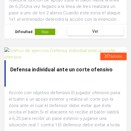
realiza la función de apoyo sube el balón hasta la línea
de 6,25.Una vez llegado a la línea de tres realizará un
pase a uno de los 2 aleros.Cuando este inicia el ataque
1x1 el entrenador detendrá la acción con la intención
de que se inicie la misma por el lado contrario.Los
Ver
defensores tratarán de evitar las penetraciones de los
Dificultad
Baja
atacantes.
Tácticos
Defensa individual ante un corte ofensivo
Acción con objetivo defensivo.El jugador ofensivo pasa
el balón a un apoyo exterior y realiza un corte por la
zona ante el cual el defensor debe evitar que éste
reciba el balón.Si el atacante no recibe el balón saldrá
a 6,25 para recibir un pase exterior y jugarse una
situación real 1 contra 1.El defensor debe evitar a toda