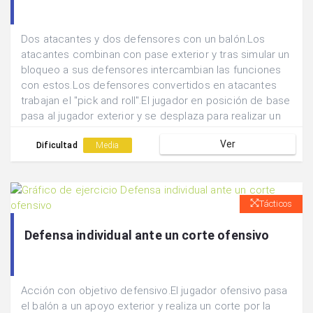
Dos atacantes y dos defensores con un balón.Los
atacantes combinan con pase exterior y tras simular un
bloqueo a sus defensores intercambian las funciones
con estos.Los defensores convertidos en atacantes
trabajan el "pick and roll".El jugador en posición de base
pasa al jugador exterior y se desplaza para realizar un
bloqueo al defensor de éste.El jugador exterior se vale
Ver
del bloqueo para finalizar con lanzamiento exterior o
Dificultad
Media
penetrar hacia la canasta.
Tácticos
Defensa individual ante un corte ofensivo
Acción con objetivo defensivo.El jugador ofensivo pasa
el balón a un apoyo exterior y realiza un corte por la