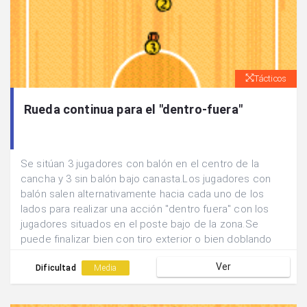
Tácticos
Rueda continua para el "dentro-fuera"
Se sitúan 3 jugadores con balón en el centro de la
cancha y 3 sin balón bajo canasta.Los jugadores con
balón salen alternativamente hacia cada uno de los
lados para realizar una acción "dentro fuera" con los
jugadores situados en el poste bajo de la zona.Se
puede finalizar bien con tiro exterior o bien doblando
de nuevo el pase para finalizar con acción propia del
Ver
pivot.Los pivots rotan las posiciones cada vez que
Dificultad
Media
hacen una acción.A un tiempo determinado se cambian
las funciones (pivots por aleros).