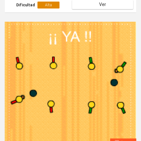
Ver
4 que se quedan se reparten:2 defienden y 2 esperan
Dificultad
Alta
en las bandas.