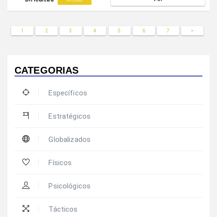
elevado para finalizar con un sprint hasta el final.
1
2
3
4
5
6
7
>
CATEGORIAS
Específicos
Estratégicos
Globalizados
Físicos
Psicológicos
Tácticos