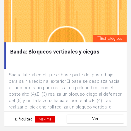
Estratégicos
Banda: Bloqueos verticales y ciegos
Saque lateral en el que el base parte del poste bajo
para salir a recibir al exterior.El base se desplaza hacia
el lado contrario para realizar un pick and roll con el
poste alto (4).El (3) realiza un bloqueo ciego al defensor
del (5) y corta la zona hacia el poste alto.El (4) tras
realizar el pick and roll realiza un bloqueo vertical al
defensor del (3).Se buscan dos posibles finalizaciones:
Ver
a)Pase y finalización exterior por parte del (3). b)Pase
Dificultad
Máxima
interior y finalización 1x1 del (5).