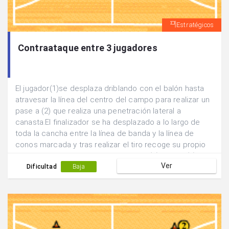
Estratégicos
Contraataque entre 3 jugadores
El jugador(1)se desplaza driblando con el balón hasta
atravesar la línea del centro del campo para realizar un
pase a (2) que realiza una penetración lateral a
canasta.El finalizador se ha desplazado a lo largo de
toda la cancha entre la línea de banda y la línea de
conos marcada y tras realizar el tiro recoge su propio
rebote para iniciar la acción siguiente.(2) pasa a (3) que
Ver
a acompañado la jugada para que realice las veces de
Dificultad
Baja
pasador mientras que (1) realiza la función de
finalizador.