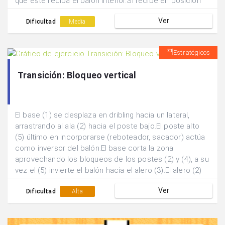
que este reciba el balón interior.Si recibe en posición
de ventaja intentará finalizar y si está en desventaja se
Ver
jugará un dentro-fuera para un tiro exterior.
Dificultad
Media
Estratégicos
Transición: Bloqueo vertical
El base (1) se desplaza en dribling hacia un lateral,
arrastrando al ala (2) hacia el poste bajo.El poste alto
(5) último en incorporarse (reboteador, sacador) actúa
como inversor del balón.El base corta la zona
aprovechando los bloqueos de los postes (2) y (4), a su
vez el (5) invierte el balón hacia el alero (3).El alero (2)
aprovecha el bloqueo vertical del (5) para salir a recibir
Ver
al exterior.El ala (2) puede finalizar con tiro exterior o
Dificultad
Alta
bien jugar un pase interio con el poste (5).