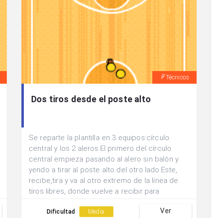
Técnicos
Dos tiros desde el poste alto
Se reparte la plantilla en 3 equipos:círculo
central y los 2 aleros.El primero del círculo
central empieza pasando al alero sin balón y
yendo a tirar al poste alto del otro lado.Este,
recibe,tira y va al otro extremo de la línea de
tiros libres, donde vuelve a recibir para
tirar.Después del segundo tiro se abre a la línea
Ver
de alero.Los que están en los aleros pasan al
Dificultad
Media