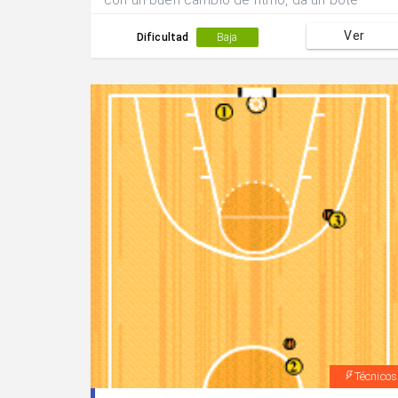
con un buen cambio de ritmo, da un bote
profundo hacia el poste bajo y tira en
Ver
suspensión.Tras caer equilibrado, arranca hacia
Dificultad
Baja
el alero y repite.
Técnicos