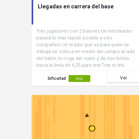
Llegadas en carrera del base
Tres jugadores con 2 balones.Un reboteador
pasará lo más rápido posible a otro
compañero.Un tirador que es para quien se
trabaja se coloca en medio del campo al lado
del balón, lo coge del suelo y da dos botes
hacia la línea de 6,25 para tirar.Tras el tiro,
arranca de nuevo a recoger otro balón y
Ver
repite.Un compañero en medio de campo que
Dificultad
Baja
recoge los pases del reboteador y los deja en
el suelo.