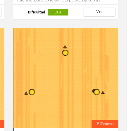
hacia la zona exterior del poste bajo.Tras
recibir un pase en skip de su compañero
Ver
efectúa un lanzamiento exterior en
Dificultad
Baja
suspensión.Se intercambian las posiciones.
Técnicos